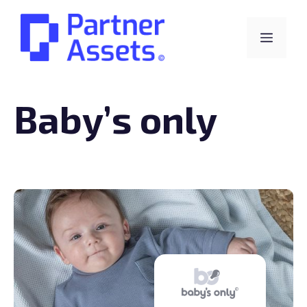
Skip
to
Menu
content
Baby’s only