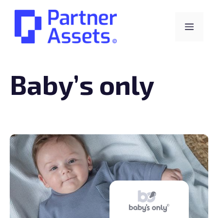
Skip
to
Menu
content
Baby’s only